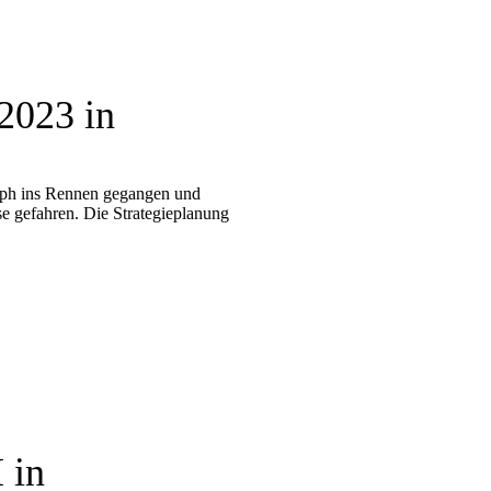
2023 in
Das Dritte Siegerteam
Der Fanblock
toph ins Rennen gegangen und
Startläuferin Marie
se gefahren. Die Strategieplanung
Tonis Zwischensprint
Felix on the road
in